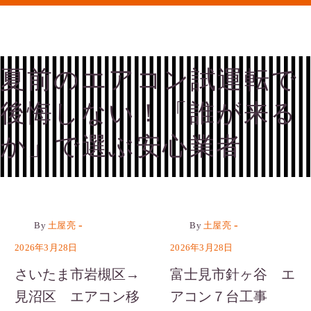
夏前のエアコン試運転で
後悔しない！「誰が来る
か」で選ぶ安心業者
カテゴリーなし
カテゴリーなし
-
-
By
土屋亮
By
土屋亮
2026年3月28日
2026年3月28日
さいたま市岩槻区→
富士見市針ヶ谷 エ
見沼区 エアコン移
アコン７台工事